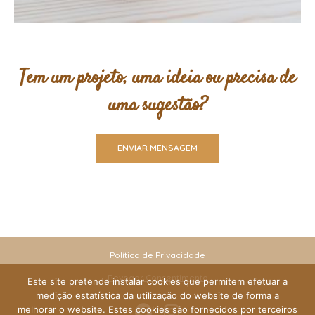
Tem um projeto, uma ideia ou precisa de
uma sugestão?
ENVIAR MENSAGEM
Política de Privacidade
Revogar Consentimento
Este site pretende instalar cookies que permitem efetuar a
medição estatística da utilização do website de forma a
melhorar o website. Estes cookies são fornecidos por terceiros