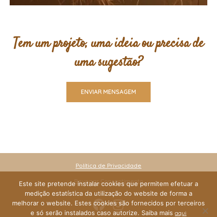
Tem um projeto, uma ideia ou precisa de
uma sugestão?
ENVIAR MENSAGEM
Política de Privacidade
Revogar Consentimento
Este site pretende instalar cookies que permitem efetuar a
medição estatística da utilização do website de forma a
melhorar o website. Estes cookies são fornecidos por terceiros
e só serão instalados caso autorize. Saiba mais
aqui